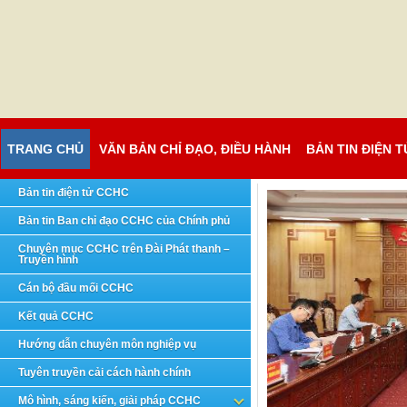
TRANG CHỦ
VĂN BẢN CHỈ ĐẠO, ĐIỀU HÀNH
BẢN TIN ĐIỆN 
Bản tin điện tử CCHC
Bản tin Ban chỉ đạo CCHC của Chính phủ
Chuyên mục CCHC trên Đài Phát thanh –
Truyền hình
Cán bộ đầu mối CCHC
Kết quả CCHC
Hướng dẫn chuyên môn nghiệp vụ
Tuyên truyền cải cách hành chính
Mô hình, sáng kiến, giải pháp CCHC