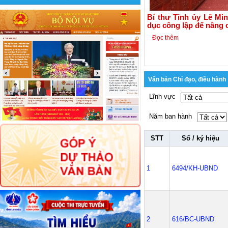
Bí thư Tỉnh ủy Lê Mi
dục công lập để nâng 
Đọc thêm
Văn bản Chỉ đạo, điều hành
Lĩnh vực
Năm ban hành
STT
Số / ký hiệu
1
6494/KH-UBND
2
616/BC-UBND