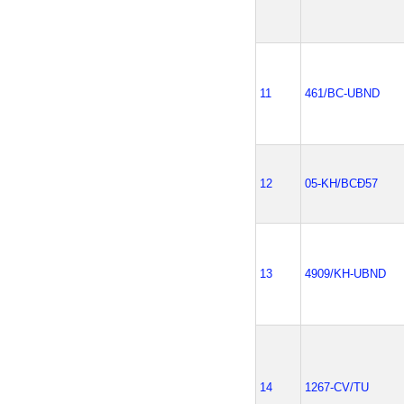
11
461/BC-UBND
12
05-KH/BCĐ57
13
4909/KH-UBND
14
1267-CV/TU