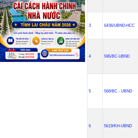
3
6436/UBND-HCC
4
595/BC-UBND
5
568/BC - UBND
6
5619/KH-UBND