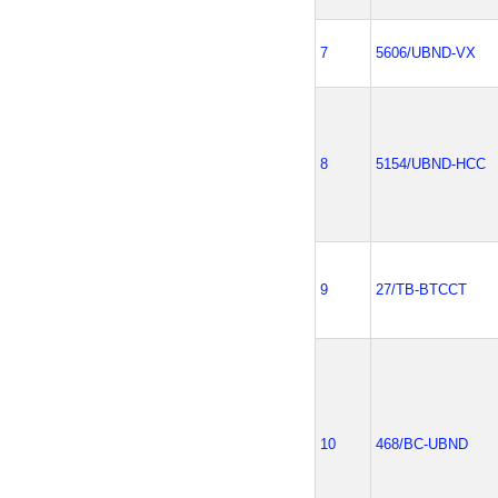
7
5606/UBND-VX
8
5154/UBND-HCC
9
27/TB-BTCCT
10
468/BC-UBND