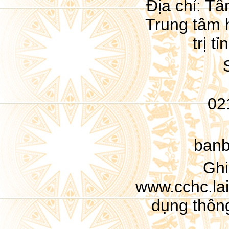
Địa chỉ: Tầ
Trung tâm 
trị t
02
banb
Ghi
www.cchc.lai
dụng thông